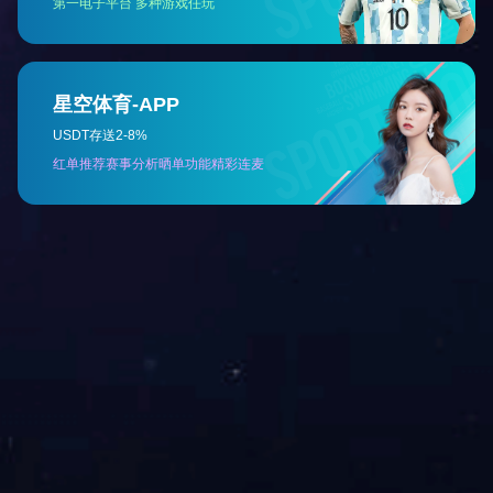
自媒体矩阵
党建引领
产业版图
大元建业集团
大元科研设计集团
大元建筑工业化集团
大元实业发展集团
大元元正文旅集团
新产业发展
大元元硕农业发展集团
企业公益
社会公益
善基金
加入大元