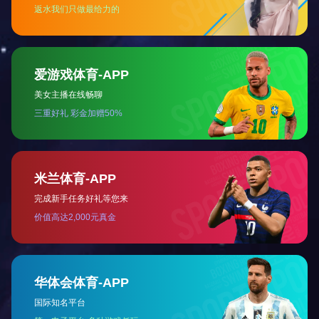
爱游戏入口|爱游戏平台官方|爱游戏平台官方入口
概况
爱游戏入口
大事记
企业荣誉
爱游戏入口
集团新闻
多媒体中心