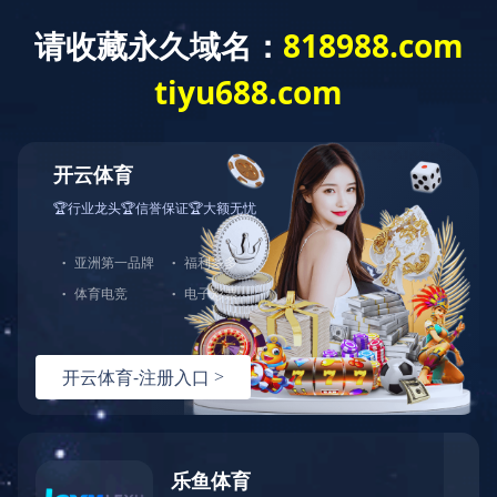
爱游戏入口
爱游戏入口|爱游戏平台官方|爱游
戏平台官方入口