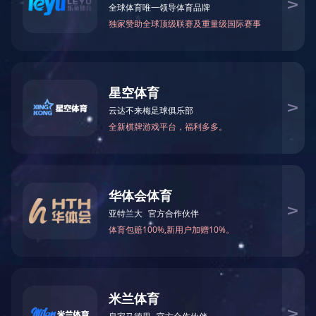
爱游戏入口|爱游戏平台官方|爱游戏平台官方入口
概况
爱游戏入口
大事记
企业荣誉
爱游戏入口
集团新闻
多媒体中心